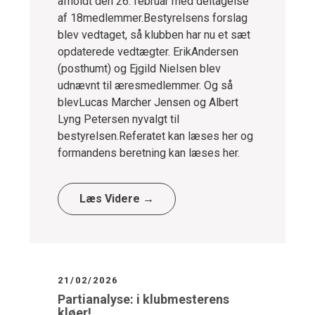
afholdt den 26. februar med deltagelse
af 18medlemmer.Bestyrelsens forslag
blev vedtaget, så klubben har nu et sæt
opdaterede vedtægter. ErikAndersen
(posthumt) og Ejgild Nielsen blev
udnævnt til æresmedlemmer. Og så
blevLucas Marcher Jensen og Albert
Lyng Petersen nyvalgt til
bestyrelsen.Referatet kan læses her og
formandens beretning kan læses her.
Læs Videre →
21/02/2026
Partianalyse: i klubmesterens
kløer!