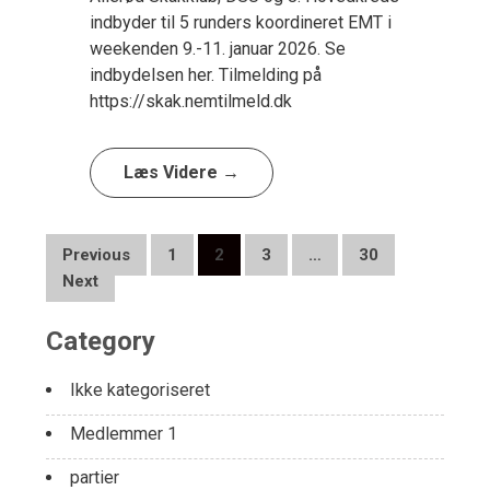
indbyder til 5 runders koordineret EMT i
weekenden 9.-11. januar 2026. Se
indbydelsen her. Tilmelding på
https://skak.nemtilmeld.dk
Læs Videre →
Posts
Previous
1
2
3
…
30
navigation
Next
Category
Ikke kategoriseret
Medlemmer 1
partier