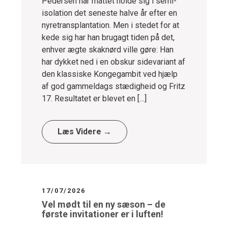
Pedersen har måttet holde sig i semi-
isolation det seneste halve år efter en
nyretransplantation. Men i stedet for at
kede sig har han brugagt tiden på det,
enhver ægte skaknørd ville gøre: Han
har dykket ned i en obskur sidevariant af
den klassiske Kongegambit ved hjælp
af god gammeldags stædigheid og Fritz
17. Resultatet er blevet en […]
Læs Videre →
17/07/2026
Vel mødt til en ny sæson – de
første invitationer er i luften!