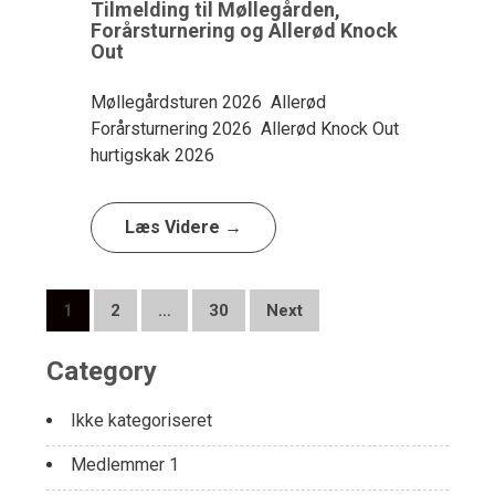
Tilmelding til Møllegården,
Forårsturnering og Allerød Knock
Out
Møllegårdsturen 2026 Allerød
Forårsturnering 2026 Allerød Knock Out
hurtigskak 2026
Læs Videre →
Posts
1
2
…
30
Next
navigation
Category
Ikke kategoriseret
Medlemmer 1