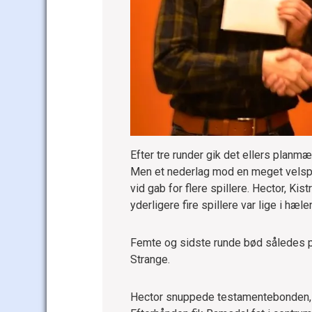
Efter tre runder gik det ellers planm
Men et nederlag mod en meget velspil
vid gab for flere spillere. Hector, K
yderligere fire spillere var lige i h
Femte og sidste runde bød således 
Strange.
Hector snuppede testamentebonden, hv