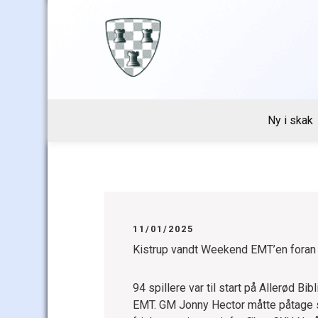
Skip
to
content
Ny i skak
11/01/2025
Kistrup vandt Weekend EMT’en fora
94 spillere var til start på Allerød 
EMT. GM Jonny Hector måtte påtage 