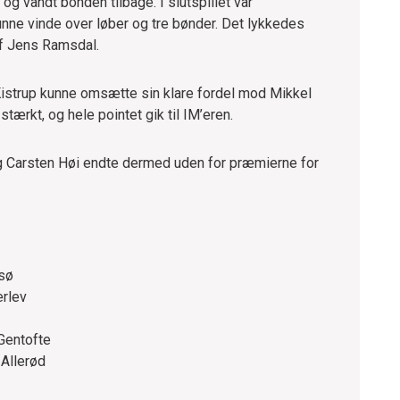
og vandt bonden tilbage. I slutspillet var
nne vinde over løber og tre bønder. Det lykkedes
 af Jens Ramsdal.
Kistrup kunne omsætte sin klare fordel mod Mikkel
stærkt, og hele pointet gik til IM’eren.
 Carsten Høi endte dermed uden for præmierne for
esø
erlev
Gentofte
 Allerød