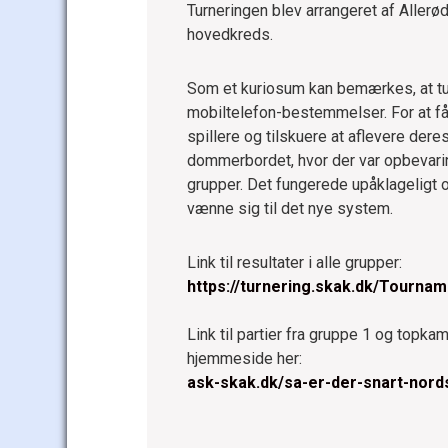
Turneringen blev arrangeret af Aller
hovedkreds.
Som et kuriosum kan bemærkes, at tur
mobiltelefon-bestemmelser. For at få a
spillere og tilskuere at aflevere dere
dommerbordet, hvor der var opbevarin
grupper. Det fungerede upåklageligt 
vænne sig til det nye system.
Link til resultater i alle grupper:
https://turnering.skak.dk/Tourna
Link til partier fra gruppe 1 og topk
hjemmeside her:
ask-skak.dk/sa-er-der-snart-nor