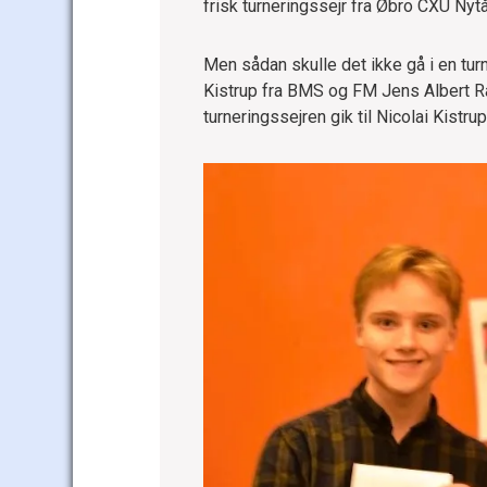
frisk turneringssejr fra Øbro CXU Nytå
Men sådan skulle det ikke gå i en turn
Kistrup fra BMS og FM Jens Albert R
turneringssejren gik til Nicolai Kistru