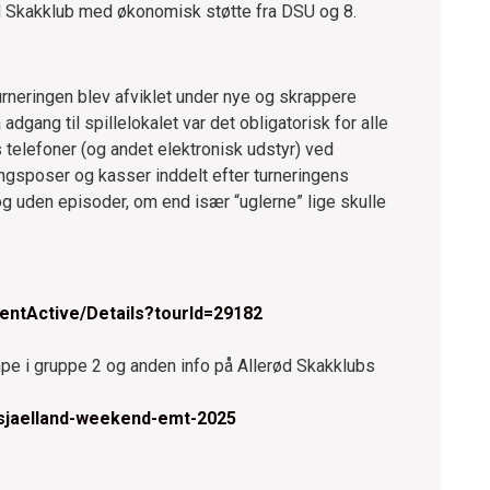
ød Skakklub med økonomisk støtte fra DSU og 8.
neringen blev afviklet under nye og skrappere
dgang til spillelokalet var det obligatorisk for alle
s telefoner (og andet elektronisk udstyr) ved
gsposer og kasser inddelt efter turneringens
og uden episoder, om end især “uglerne” lige skulle
mentActive/Details?tourId=29182
ampe i gruppe 2 og anden info på Allerød Skakklubs
dsjaelland-weekend-emt-2025