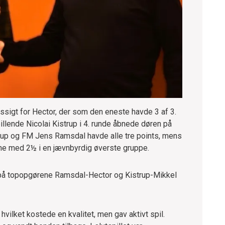
æssigt for Hector, der som den eneste havde 3 af 3.
lende Nicolai Kistrup i 4. runde åbnede døren på
istrup og FM Jens Ramsdal havde alle tre points, mens
ælene med 2½ i en jævnbyrdig øverste gruppe.
på topopgørene Ramsdal-Hector og Kistrup-Mikkel
ilket kostede en kvalitet, men gav aktivt spil.