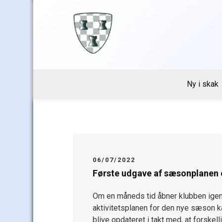
Skip
to
content
Ny i skak
06/07/2022
Første udgave af sæsonplanen e
Om en måneds tid åbner klubben igen
aktivitetsplanen for den nye sæson k
blive opdateret i takt med, at forskell