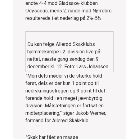
endte 4-4 mod Gladsaxe-klubben
Odysseus, mens 2. runde mod Nørrebro
resulterede i et nederlag på 2½-5½.
Du kan følge Allerød Skakklubs
hjemmekampe i 2. division live på
nettet, næste gang søndag den 9.
december kl. 12. Foto: Lars Johansen
”Men dels møder vi de stærke hold
først, dels er der kun 1 point op til
nedrykningsstregen og 3 point til det
førende hold i en meget jævnbyrdig
division. Målsætningen er fortsat en
midterplacering,” siger Jakob Werner,
formand for Allerød Skakklub.
”Skak har fået en masse